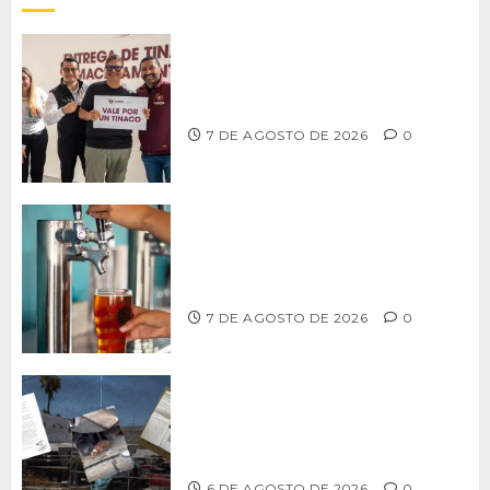
Entrega alcalde Abdiel Gutiérrez 900
tinacos a las familias tijuanenses
7 DE AGOSTO DE 2026
0
CCDER impulsará programa para
fortalecer la industria cervecera
artesanal de Playas de Rosarito
7 DE AGOSTO DE 2026
0
Delegación Centro no atiende
denuncia de vecinos sobre predio de
ex-estación de Bomberos
6 DE AGOSTO DE 2026
0