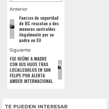
Navegación
Anterior
de
Fuerzas de seguridad
Entrada
de BC rescatan a dos
anterior:
entradas
menores sustraídos
ilegalmente por su
padre en EU
Siguiente
FGE REÚNE A MADRE
Siguiente
CON SUS HIJOS TRAS
entrada:
LOCALIZARLOS EN SAN
FELIPE POR ALERTA
AMBER INTERNACIONAL
TE PUEDEN INTERESAR