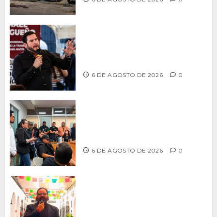
Ismael Burgueño se deslinda de
grupos políticos y llama a cerrar
filas para fortalecer a Morena
6 DE AGOSTO DE 2026
0
Continúa Ayuntamiento de Tijuana la
profesionalización de inspectores
con capacitaciones permanentes
6 DE AGOSTO DE 2026
0
PROPONE ADRIÁN GARCÍA REFORMA
PARA RESCATAR EL MERCADO
MUNICIPAL DE ENSENADA