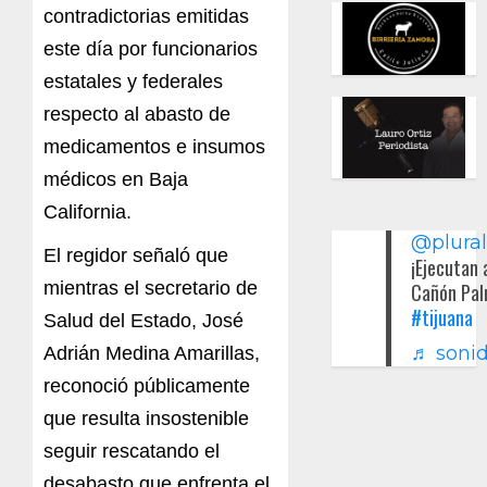
contradictorias emitidas
este día por funcionarios
estatales y federales
respecto al abasto de
medicamentos e insumos
médicos en Baja
California.
@plura
El regidor señaló que
¡Ejecutan 
mientras el secretario de
Cañón Pal
#tijuana
Salud del Estado, José
♬ sonid
Adrián Medina Amarillas,
reconoció públicamente
que resulta insostenible
seguir rescatando el
desabasto que enfrenta el