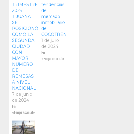
TRIMESTRE
tendencias
2024
del
TIJUANA
mercado
SE
inmobiliario
POSICIONÓ
del
COMO LA
COCOTREN
SEGUNDA
1 de julio
CIUDAD
de 2024
En
CON
«Empresarial»
MAYOR
NÚMERO
DE
REMESAS
A NIVEL
NACIONAL
7 de junio
de 2024
En
«Empresarial»