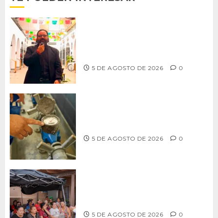
PROPONE ADRIÁN GARCÍA REFORMA
PARA RESCATAR EL MERCADO
MUNICIPAL DE ENSENADA
5 DE AGOSTO DE 2026
0
LLAMA CESPT A NO MANIPULAR NI
OBSTRUIR LOS MEDIDORES DE AGUA
5 DE AGOSTO DE 2026
0
Realiza Alfredo Álvarez asamblea
informativa en Ensenada
5 DE AGOSTO DE 2026
0