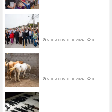
Supervisa alcalde Abdiel Gutiérrez
Coronado obra de pavimentación en la
colonia Xicoténcatl Leyva
5 DE AGOSTO DE 2026
0
DETERMINAN VETERINARIOS
RESGUARDO DE DOS CABALLOS TRAS
REVISIÓN EN PLAYA HERMOSA
5 DE AGOSTO DE 2026
0
Ventanas Rotas – ¿Más armas, más
seguridad? El debate que México ya
no puede seguir evitando