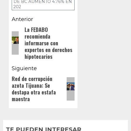
DE BC AUMENTÓ 4.76% EN
202
Navegación
Anterior
de
La FEDABO
Entrada
recomienda
anterior:
entradas
informarse con
expertos en derechos
hipotecarios
Siguiente
Red de corrupción
Siguiente
azota Tijuana: Se
entrada:
destapa otra estafa
maestra
TE PUEDEN INTERESAR