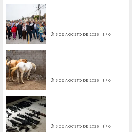
Supervisa alcalde Abdiel Gutiérrez
Coronado obra de pavimentación en la
colonia Xicoténcatl Leyva
5 DE AGOSTO DE 2026
0
DETERMINAN VETERINARIOS
RESGUARDO DE DOS CABALLOS TRAS
REVISIÓN EN PLAYA HERMOSA
5 DE AGOSTO DE 2026
0
Ventanas Rotas – ¿Más armas, más
seguridad? El debate que México ya
no puede seguir evitando
5 DE AGOSTO DE 2026
0