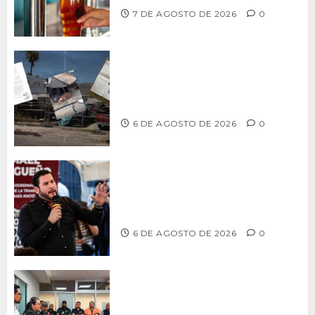
7 DE AGOSTO DE 2026
0
Delegación Centro no atiende
denuncia de vecinos sobre predio de
ex-estación de Bomberos
6 DE AGOSTO DE 2026
0
Ismael Burgueño se deslinda de
grupos políticos y llama a cerrar
filas para fortalecer a Morena
6 DE AGOSTO DE 2026
0
Continúa Ayuntamiento de Tijuana la
profesionalización de inspectores