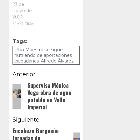
23 de
mayo de
2026
En «Política»
Tags:
Plan Maestro se sigue
nutriendo de aportaciones
ciudadanas: Alfredo Álvarez
Navegación
Anterior
de
Supervisa Mónica
Entrada
Vega obra de agua
anterior:
entradas
potable en Valle
Imperial
Siguiente
Encabeza Burgueño
Siguiente
Jornadas de
entrada: