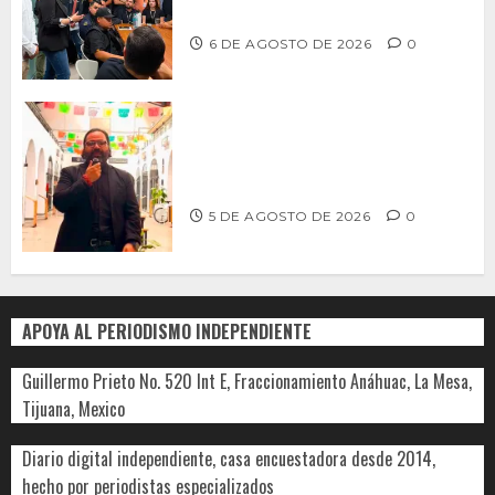
con capacitaciones permanentes
6 DE AGOSTO DE 2026
0
PROPONE ADRIÁN GARCÍA REFORMA
PARA RESCATAR EL MERCADO
MUNICIPAL DE ENSENADA
5 DE AGOSTO DE 2026
0
APOYA AL PERIODISMO INDEPENDIENTE
Guillermo Prieto No. 520 Int E, Fraccionamiento Anáhuac, La Mesa,
Tijuana, Mexico
Diario digital independiente, casa encuestadora desde 2014,
hecho por periodistas especializados