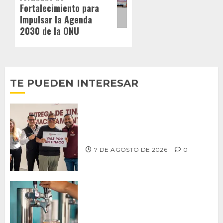
Fortalecimiento para
Impulsar la Agenda
2030 de la ONU
TE PUEDEN INTERESAR
Entrega alcalde Abdiel Gutiérrez 900
tinacos a las familias tijuanenses
7 DE AGOSTO DE 2026
0
CCDER impulsará programa para
fortalecer la industria cervecera
artesanal de Playas de Rosarito