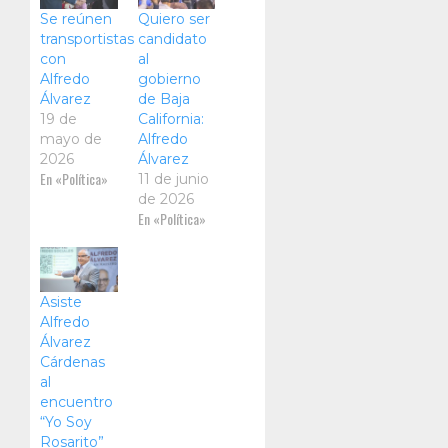
Se reúnen
Quiero ser
transportistas
candidato
con
al
Alfredo
gobierno
Álvarez
de Baja
19 de
California:
mayo de
Alfredo
2026
Álvarez
En «Política»
11 de junio
de 2026
En «Política»
Asiste
Alfredo
Álvarez
Cárdenas
al
encuentro
“Yo Soy
Rosarito”