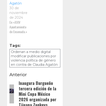
Agatón
30 de
noviembre
de 2024
En «XXIV
Ayuntamiento
de Ensenada.»
Tags:
Ordenan a medio digital
modificar publicaciones por
violencia política de género
en contra de Claudia Agatón
Navegación
Anterior
de
Inaugura Burgueño
Entrada
tercera edición de la
anterior:
entradas
Mini Copa México
2026 organizada por
Tijuana Zonkeys