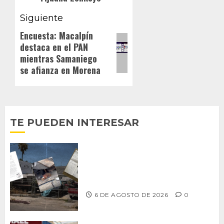
Siguiente
Encuesta: Macalpín
Siguiente
destaca en el PAN
entrada:
mientras Samaniego
se afianza en Morena
TE PUEDEN INTERESAR
Delegación Centro no atiende
denuncia de vecinos sobre predio de
ex-estación de Bomberos
6 DE AGOSTO DE 2026
0