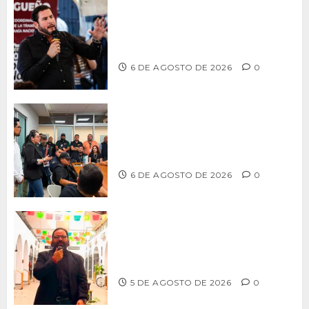
Ismael Burgueño se deslinda de
grupos políticos y llama a cerrar
filas para fortalecer a Morena
6 DE AGOSTO DE 2026
0
Continúa Ayuntamiento de Tijuana la
profesionalización de inspectores
con capacitaciones permanentes
6 DE AGOSTO DE 2026
0
PROPONE ADRIÁN GARCÍA REFORMA
PARA RESCATAR EL MERCADO
MUNICIPAL DE ENSENADA
5 DE AGOSTO DE 2026
0