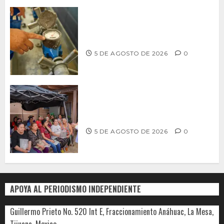
LLAMA CESPT A NO MANIPULAR NI
OBSTRUIR LOS MEDIDORES DE AGUA
5 DE AGOSTO DE 2026
0
Realiza Alfredo Álvarez asamblea
informativa en Ensenada
5 DE AGOSTO DE 2026
0
APOYA AL PERIODISMO INDEPENDIENTE
Guillermo Prieto No. 520 Int E, Fraccionamiento Anáhuac, La Mesa,
Tijuana, Mexico