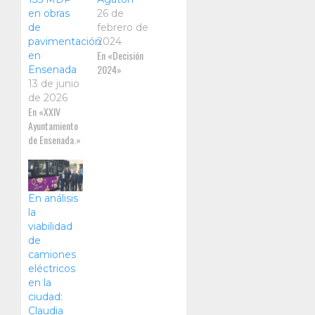
en obras
26 de
de
febrero de
pavimentación
2024
En «Decisión
en
2024»
Ensenada
13 de junio
de 2026
En «XXIV
Ayuntamiento
de Ensenada.»
En análisis
la
viabilidad
de
camiones
eléctricos
en la
ciudad:
Claudia