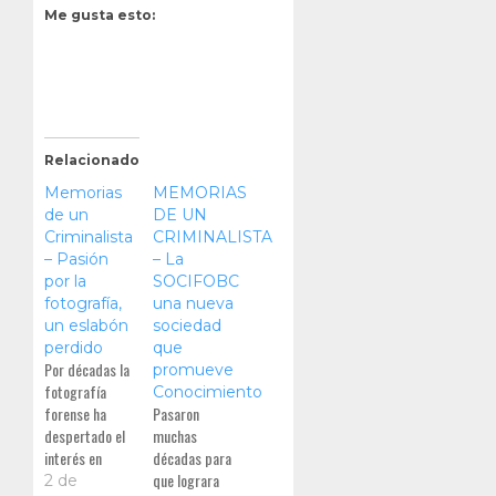
Me gusta esto:
Relacionado
Memorias
MEMORIAS
de un
DE UN
Criminalista
CRIMINALISTA
– Pasión
– La
por la
SOCIFOBC
fotografía,
una nueva
un eslabón
sociedad
perdido
que
Por décadas la
promueve
fotografía
Conocimiento
forense ha
Pasaron
despertado el
muchas
interés en
décadas para
muchas
que lograra
2 de