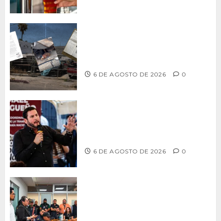
Delegación Centro no atiende
denuncia de vecinos sobre predio de
ex-estación de Bomberos
6 DE AGOSTO DE 2026
0
Ismael Burgueño se deslinda de
grupos políticos y llama a cerrar
filas para fortalecer a Morena
6 DE AGOSTO DE 2026
0
Continúa Ayuntamiento de Tijuana la
profesionalización de inspectores
con capacitaciones permanentes