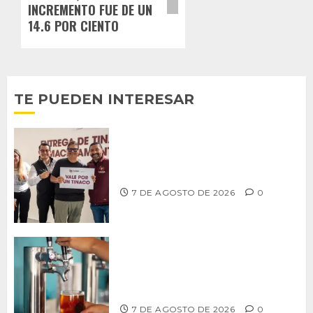
INCREMENTO FUE DE UN
14.6 POR CIENTO
TE PUEDEN INTERESAR
Entrega alcalde Abdiel Gutiérrez 900
tinacos a las familias tijuanenses
7 DE AGOSTO DE 2026
0
CCDER impulsará programa para
fortalecer la industria cervecera
artesanal de Playas de Rosarito
7 DE AGOSTO DE 2026
0