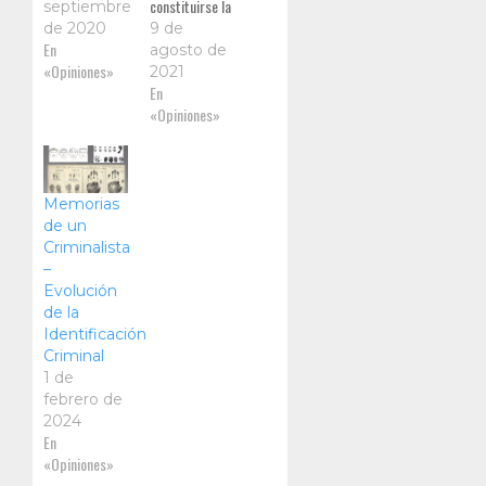
personas al
constituirse la
septiembre
considerarla
Sociedad de
de 2020
9 de
como una
En
Ciencias
agosto de
evidencia
«Opiniones»
Forenses en
2021
tangible que
Baja
En
permite
California. Hoy
«Opiniones»
ilustrar al
celebramos el
perito
décimo tercer
aniversario
pero fueron
Memorias
muchas las
de un
ocasiones en
Criminalista
las que se
–
abrió la
Evolución
posibilidad de
de la
crear esté
Identificación
foro de
Criminal
análisis y
1 de
discusión
febrero de
sobre temas
2024
forenses y sus
En
avances en
«Opiniones»
nuestro país…