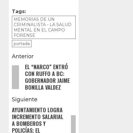
Tags:
MEMORIAS DE UN
CRIMINALISTA - LA SALUD
MENTAL EN EL CAMPO
FORENSE
portada
Navegación
Anterior
de
EL “NARCO” ENTRÓ
Entrada
CON RUFFO A BC:
anterior:
entradas
GOBERNADOR JAIME
BONILLA VALDEZ
Siguiente
AYUNTAMIENTO LOGRA
Siguiente
INCREMENTO SALARIAL
entrada:
A BOMBEROS Y
POLICÍAS; EL