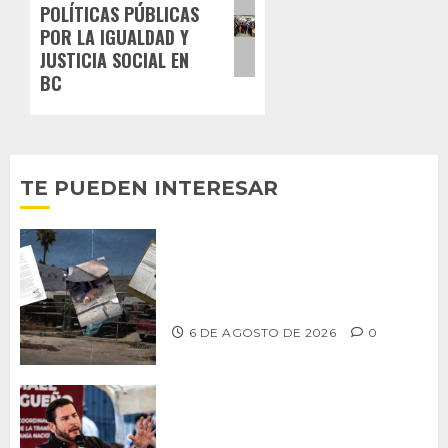
POLÍTICAS PÚBLICAS
entrada:
POR LA IGUALDAD Y
JUSTICIA SOCIAL EN
BC
TE PUEDEN INTERESAR
Delegación Centro no atiende
denuncia de vecinos sobre predio de
ex-estación de Bomberos
6 DE AGOSTO DE 2026
0
Ismael Burgueño se deslinda de
grupos políticos y llama a cerrar