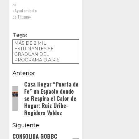
DIF, recibieron
En
información
«Ayuntamiento
de Tijuana»
Tags:
MÁS DE 2 MIL
ESTUDIANTES SE
GRADÚAN DEL
PROGRAMA D.A.R.E.
Navegación
Anterior
de
Casa Hogar “Puerta de
Entrada
Fe” un Espacio donde
anterior:
entradas
se Respira el Calor de
Hogar: Ruiz Uribe-
Regidora Valdez
Siguiente
CONSOLIDA GOBBC
Siguiente