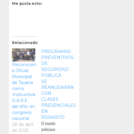
Me gusta esto:
Relacionado
PROGRAMAS
PREVENTIVOS
DE
Reconocen
SEGURIDAD
a Oficial
PÚBLICA
Municipal
SE
de Tijuana
REANUDARÁN
como
CON
ˈInstructora
CLASES
D.A.R.E.
PRESENCIALES
del Añoˈ en
EN
congreso
ROSARITO
nacional
El mando
28 de abril
policiaco
de 2025