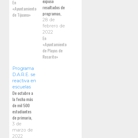
expuso
En
resultados de
«Ayuntamiento
programas,
de Tijuana»
operativos y
28 de
actividades de
febrero de
la policía
2022
municipal,
En
protección
«Ayuntamiento
civil y
de Playas de
bomberos
Rosarito»
Programa
D.A.R.E. se
reactiva en
escuelas
De octubre a
la fecha más
de mil 500
estudiantes
de primaria,
secundaria y
3 de
menores en
marzo de
albergues del
2022