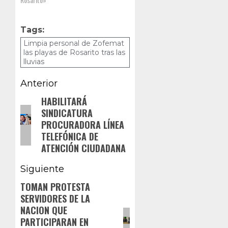
Tags:
Limpia personal de Zofemat
las playas de Rosarito tras las
lluvias
Navegación
Anterior
de
HABILITARÁ
Entrada
SINDICATURA
anterior:
entradas
PROCURADORA LÍNEA
TELEFÓNICA DE
ATENCIÓN CIUDADANA
Siguiente
TOMAN PROTESTA
Siguiente
SERVIDORES DE LA
entrada:
NACION QUE
PARTICIPARAN EN