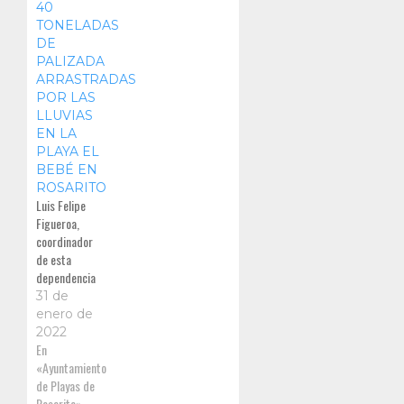
40
TONELADAS
DE
PALIZADA
ARRASTRADAS
POR LAS
LLUVIAS
EN LA
PLAYA EL
BEBÉ EN
ROSARITO
Luis Felipe
Figueroa,
coordinador
de esta
dependencia
del Gobierno
31 de
Municipal,
enero de
además de
2022
exhortar a la
En
ciudadanía y
«Ayuntamiento
visitantes a
de Playas de
esta zona
Rosarito»