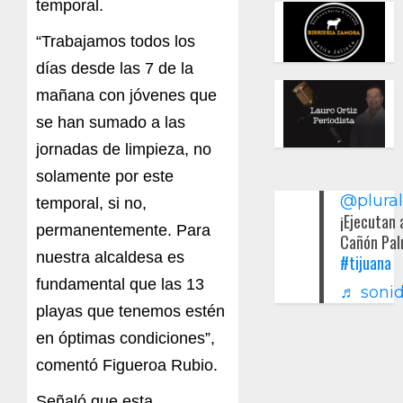
temporal.
“Trabajamos todos los
días desde las 7 de la
mañana con jóvenes que
se han sumado a las
jornadas de limpieza, no
solamente por este
@plura
temporal, si no,
¡Ejecutan 
permanentemente. Para
Cañón Pal
nuestra alcaldesa es
#tijuana
fundamental que las 13
♬ sonid
playas que tenemos estén
en óptimas condiciones”,
comentó Figueroa Rubio.
Señaló que esta