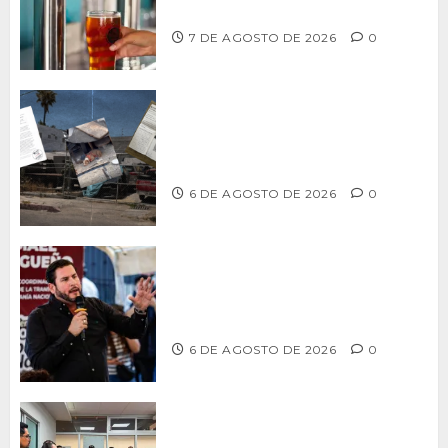
artesanal de Playas de Rosarito
7 DE AGOSTO DE 2026
0
Delegación Centro no atiende
denuncia de vecinos sobre predio de
ex-estación de Bomberos
6 DE AGOSTO DE 2026
0
Ismael Burgueño se deslinda de
grupos políticos y llama a cerrar
filas para fortalecer a Morena
6 DE AGOSTO DE 2026
0
Continúa Ayuntamiento de Tijuana la