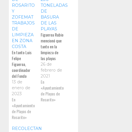
ROSARITO
TONELADAS
Y
DE
ZOFEMAT
BASURA
TRABAJOS
DE LAS
DE
PLAYAS
Figueroa Rubio
LIMPIEZA
mencionó que
EN ZONA
tanto en la
COSTA
En tanto Luis
limpieza de
Felipe
las playas
Figueroa,
como en la
26 de
coordinador
vigilancia
febrero de
del Fondo
preventiva,
2021
ZOFEMAT, en
que implica
En
13 de
Playas de
sanciones a
«Ayuntamiento
enero de
Rosarito,
quienes
de Playas de
2023
destacó que
En
arrojan
Rosarito»
en las
«Ayuntamiento
desperdicios
jornadas de
de Playas de
limpieza
Rosarito»
realizada
RECOLECTAN