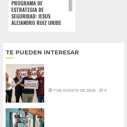
PROGRAMA DE
ESTRATEGIA DE
SEGURIDAD: JESUS
ALEJANDRO RUIZ URIBE
TE PUEDEN INTERESAR
Entrega alcalde Abdiel Gutiérrez 900
tinacos a las familias tijuanenses
7 DE AGOSTO DE 2026
0
CCDER impulsará programa para
fortalecer la industria cervecera