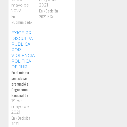
Hank Rhon, se
compromiso.
mayo de
2021
mostró
En «Decisión
2022
complacido
En
2021 BC»
con la gran
«Comunidad»
afluencia y
destacó que
EXIGE PRI
para su
DISCULPA
empresa “lo
PÚBLICA
más
POR
importante es
VIOLENCIA
compartir con
POLÍTICA
la gente estas
DE JHR
En el mismo
fiestas
sentido se
pronunció el
Organismo
Nacional de
Mujeres
19 de
Priistas
mayo de
(ONMPRI), al
2021
hacer un
En «Decisión
llamado al
2021