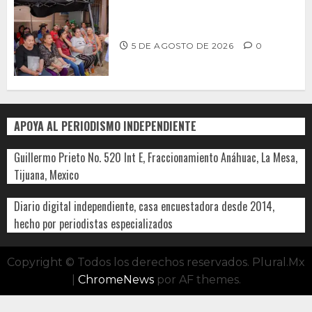
Realiza Alfredo Álvarez asamblea
informativa en Ensenada
5 DE AGOSTO DE 2026
0
APOYA AL PERIODISMO INDEPENDIENTE
Guillermo Prieto No. 520 Int E, Fraccionamiento Anáhuac, La Mesa,
Tijuana, Mexico
Diario digital independiente, casa encuestadora desde 2014,
hecho por periodistas especializados
Copyright © Todos los derechos reservados. Plural.Mx
|
ChromeNews
por AF themes.