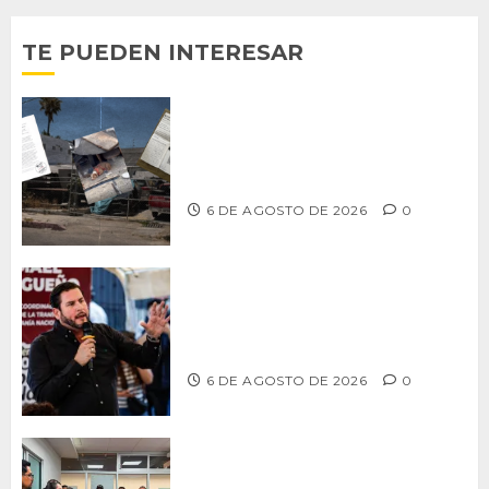
TE PUEDEN INTERESAR
Delegación Centro no atiende
denuncia de vecinos sobre predio de
ex-estación de Bomberos
6 DE AGOSTO DE 2026
0
Ismael Burgueño se deslinda de
grupos políticos y llama a cerrar
filas para fortalecer a Morena
6 DE AGOSTO DE 2026
0
Continúa Ayuntamiento de Tijuana la