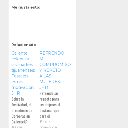
Me gusta esto:
Relacionado
Caliente
REFRENDO
celebra a
MI
las madres
COMPROMISO
tijuanenses;
Y REPETO
Festejos
A LAS
es una
MUJERES:
motivación:
JHR
Refrendó su
JHR
Sobre la
respeto para
festividad, el
las mujeres al
presidente de
destacar que
Corporación
para él
Caliente®,
representan el
19 de
Ing. Jorge
mayor apoyo y
10 de
mayo de