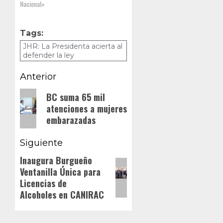
Instituto
Nacional»
Nacional
Electoral (INE)
Tags:
JHR: La Presidenta acierta al
defender la ley
Navegación
Anterior
de
Entrada
BC suma 65 mil
atenciones a mujeres
anterior:
entradas
embarazadas
Siguiente
Inaugura Burgueño
Siguiente
Ventanilla Única para
entrada:
Licencias de
Alcoholes en CANIRAC