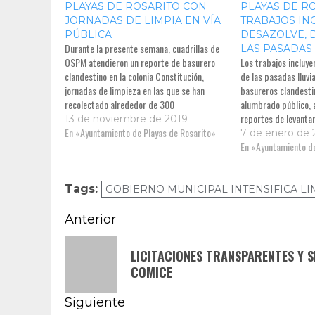
PLAYAS DE ROSARITO CON
PLAYAS DE RO
JORNADAS DE LIMPIA EN VÍA
TRABAJOS IN
PÚBLICA
DESAZOLVE, 
Durante la presente semana, cuadrillas de
LAS PASADAS
OSPM atendieron un reporte de basurero
Los trabajos incluye
clandestino en la colonia Constitución,
de las pasadas lluvi
jornadas de limpieza en las que se han
basureros clandesti
recolectado alrededor de 300
alumbrado público, 
reportes de levanta
13 de noviembre de 2019
En «Ayuntamiento de Playas de Rosarito»
de basura pesada.
7 de enero de
En «Ayuntamiento de
Tags:
GOBIERNO MUNICIPAL INTENSIFICA L
Navegación
Anterior
de
Entrada
LICITACIONES TRANSPARENTES Y S
anterior:
entradas
COMICE
Siguiente