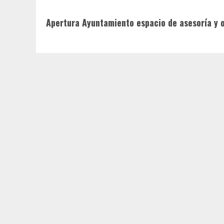
Siguiente
Apertura Ayuntamiento espacio de asesoría y o
entrada: