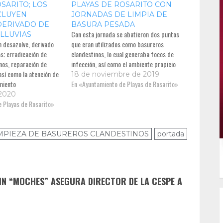
SARITO; LOS
PLAYAS DE ROSARITO CON
CLUYEN
JORNADAS DE LIMPIA DE
DERIVADO DE
BASURA PESADA
Con esta jornada se abatieron dos puntos
 LLUVIAS
n desazolve, derivado
que eran utilizados como basureros
as; erradicación de
clandestinos, lo cual generaba focos de
nos, reparación de
infección, así como el ambiente propicio
así como la atención de
18 de noviembre de 2019
miento
En «Ayuntamiento de Playas de Rosarito»
 2020
 Playas de Rosarito»
IMPIEZA DE BASUREROS CLANDESTINOS
portada
IN “MOCHES” ASEGURA DIRECTOR DE LA CESPE A