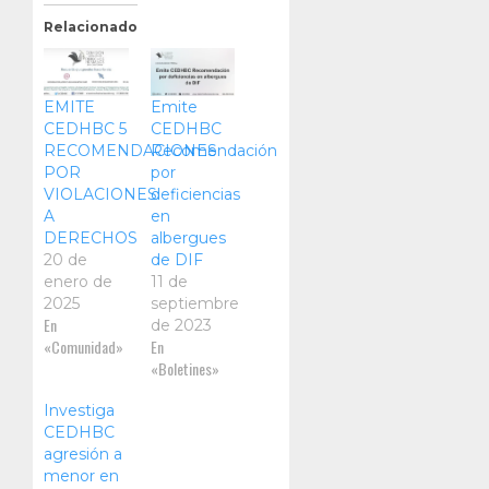
Relacionado
EMITE
Emite
CEDHBC 5
CEDHBC
RECOMENDACIONES
Recomendación
POR
por
VIOLACIONES
deficiencias
A
en
DERECHOS
albergues
20 de
de DIF
enero de
11 de
2025
septiembre
En
de 2023
«Comunidad»
En
«Boletines»
Investiga
CEDHBC
agresión a
menor en