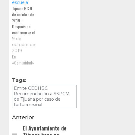
escuela
Tijuana BC 9
de octubre de
2019.-
Después de
confirmarse el
abuso sexual a
9 de
un menor de
octubre de
seis años en la
2019
escuela
En
primaria
«Comunidad»
Miguel Hidalgo
de Tijuana, ea
Comisión
Tags:
Estatal de los
Emite CEDHBC
Derechos
Recomendación a SSPCM
Humanos
de Tijuana por caso de
(CEDHBC)
tortura sexual
inició un
Navegación
expediente
Anterior
para
de
El Ayuntamiento de
Entrada
investigar las
violaciones a