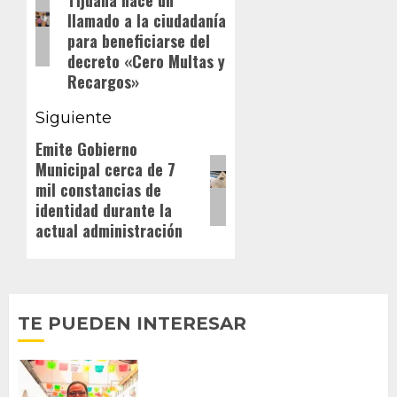
Tijuana hace un
anterior:
entradas
los derechos
llamado a la ciudadanía
humanos de un
para beneficiarse del
menor que…
decreto «Cero Multas y
Recargos»
Siguiente
Emite Gobierno
Siguiente
Municipal cerca de 7
entrada:
mil constancias de
identidad durante la
actual administración
TE PUEDEN INTERESAR
PROPONE ADRIÁN GARCÍA REFORMA