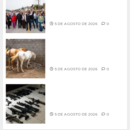
Supervisa alcalde Abdiel Gutiérrez
Coronado obra de pavimentación en la
colonia Xicoténcatl Leyva
5 DE AGOSTO DE 2026
0
DETERMINAN VETERINARIOS
RESGUARDO DE DOS CABALLOS TRAS
REVISIÓN EN PLAYA HERMOSA
5 DE AGOSTO DE 2026
0
Ventanas Rotas – ¿Más armas, más
seguridad? El debate que México ya
no puede seguir evitando
5 DE AGOSTO DE 2026
0