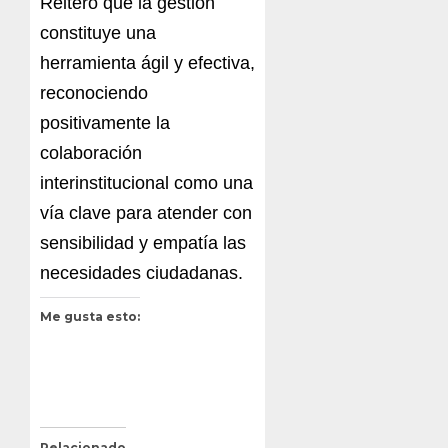
Reiteró que
la gestión
c
on
s
t
it
u
y
e
u
n
a
he
r
r
a
m
i
ent
a
ág
il y
ef
ect
i
v
a
,
r
ec
o
noc
i
e
ndo
po
s
itiv
a
mente
la
c
o
la
bora
ción
i
nt
e
r
i
ns
t
ituci
o
n
al
co
mo
u
n
a
v
ía clav
e para
at
e
nde
r con
s
e
ns
ibilid
a
d
y e
mp
a
tía
las
n
ec
es
i
da
d
es ciudadanas.
Me gusta esto:
Relacionado