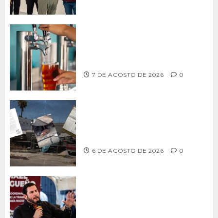
CCDER impulsará programa para
fortalecer la industria cervecera
artesanal de Playas de Rosarito
7 DE AGOSTO DE 2026
0
Delegación Centro no atiende
denuncia de vecinos sobre predio de
ex-estación de Bomberos
6 DE AGOSTO DE 2026
0
Ismael Burgueño se deslinda de
grupos políticos y llama a cerrar
filas para fortalecer a Morena