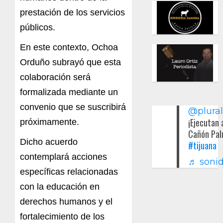
prestación de
los
servicios
públicos.
En es
t
e
co
nt
ex
t
o, Ochoa
Orduño s
u
br
a
y
ó que esta
colaboración será
formalizada
medi
a
n
te un
convenio
qu
e se
sus
c
ribirá
@plura
¡Ejecutan 
próximamente.
Cañón Pal
Dicho acuerdo
#tijuana
contemplará
acciones
♬ sonid
e
specíficas
relacionadas
con la
educación en
derechos humanos
y
e
l
f
ortalec
imi
e
n
to
de
los