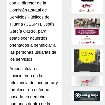
con el director de la
Comisión Estatal de
Servicios Públicos de
Tijuana (C
ESPT
), Jesús
García Castro,
pa
ra
e
s
t
a
ble
c
e
r a
cue
r
d
o
s
or
i
e
n
t
ado
s a
bene
f
ici
ar
a
las personas usuarias de
l
o
s
s
e
rvicio
s
.
Ambos
titu
la
res
coincidieron en la
r
e
lev
ancia de
incorporar y
fortalecer un enfoque
basa
d
o
en
derechos
humanos
d
en
tro
de
la