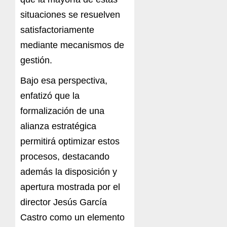
sit
u
a
ciones
se resuelven
satisfactoriamente
mediante
m
e
ca
n
i
sm
os
de
ge
s
ti
ón.
Bajo esa perspectiva,
enfatizó
que
l
a
formalización de
una
alianza
e
s
t
ratégica
pe
rm
i
t
ir
á
op
ti
mi
zar
e
stos
p
ro
c
es
os,
dest
a
ca
nd
o
ad
e
m
á
s la
disposición y
apertura mostrada por el
director
Jesús
García
Castro
c
o
mo u
n
elem
ento