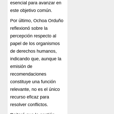
esencial para avanzar en
este objetivo común.
Por último, Ochoa Orduño
reflexionó sobre
la
per
c
epc
ión r
es
pe
c
to
al
papel
de los organismos
de derechos humanos
,
indicando
que, aunque
la
emisión de
r
ecomendaciones
c
o
n
s
t
itu
y
e
un
a función
relevante, no
es
el
ún
i
c
o
re
cu
r
s
o
eficaz
para
resolver conflictos.