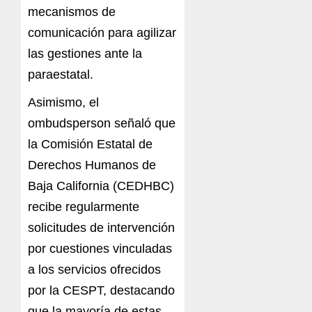
mecanismos de
comunicación para a
gi
liza
r
las
gestiones ante la
paraestatal.
Asimismo, el
ombudsperson
s
e
ñal
ó que
la C
omisi
ón
E
s
t
ata
l de
Der
ec
hos
H
uma
n
o
s de
Baj
a
Cal
i
f
o
rnia
(CEDHBC)
recibe regularmente
solicitudes
de
int
e
rven
ción
po
r
cue
sti
o
nes
vincula
d
as
a
los
s
er
v
icio
s
ofr
e
cidos
por
la CESPT, destacando
que la mayoría
de
est
a
s