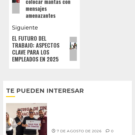
colocar mantas con
mensajes
amenazantes
Siguiente
EL FUTURO DEL
Siguiente
TRABAJO: ASPECTOS
entrada:
CLAVE PARA LOS
EMPLEADOS EN 2025
TE PUEDEN INTERESAR
Entrega alcalde Abdiel Gutiérrez 900
tinacos a las familias tijuanenses
7 DE AGOSTO DE 2026
0