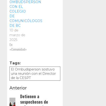
OMBUDSPERSON
CON EL
COLEGIO
DE
COMUNICÓLOGOS
DE BC
10 de
marzo de
2025
En
«Comunidad»
Tags:
El Ombudsperson sostuvo
una reunión con el Director
de la CESPT
Navegación
Anterior
de
Detienen a
Entrada
sospechosos de
anterior:
entradas