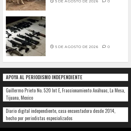
5 DE AGOSTO DE 2026
0
Ventanas Rotas – ¿Más armas, más
seguridad? El debate que México ya
no puede seguir evitando
5 DE AGOSTO DE 2026
0
APOYA AL PERIODISMO INDEPENDIENTE
Guillermo Prieto No. 520 Int E, Fraccionamiento Anáhuac, La Mesa,
Tijuana, Mexico
Diario digital independiente, casa encuestadora desde 2014,
hecho por periodistas especializados