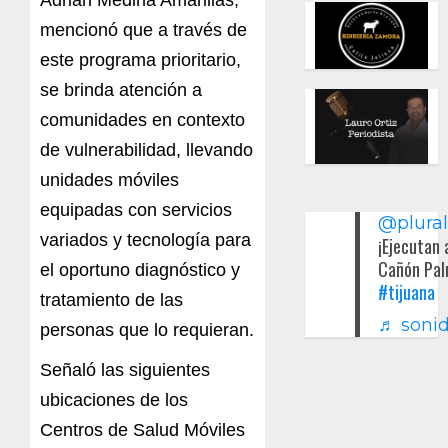
Adrián Medina Amarillas,
mencionó que a través de
este programa prioritario,
se brinda atención a
comunidades en contexto
de vulnerabilidad, llevando
unidades móviles
equipadas con servicios
@plura
variados y tecnología para
¡Ejecutan 
Cañón Pal
el oportuno diagnóstico y
#tijuana
tratamiento de las
♬ sonid
personas que lo requieran.
Señaló las siguientes
ubicaciones de los
Centros de Salud Móviles