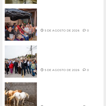
Realiza Alfredo Álvarez asamblea
informativa en Ensenada
5 DE AGOSTO DE 2026
0
Supervisa alcalde Abdiel Gutiérrez
Coronado obra de pavimentación en la
colonia Xicoténcatl Leyva
5 DE AGOSTO DE 2026
0
DETERMINAN VETERINARIOS
RESGUARDO DE DOS CABALLOS TRAS
REVISIÓN EN PLAYA HERMOSA