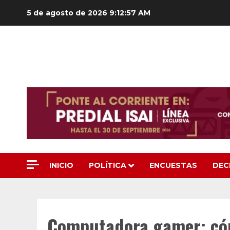
Saltar
5 de agosto de 2026
9:12:58 AM
al
contenido
INICIO
POLÍTICA
ENCUESTAS
DEC
Computadora gamer: có