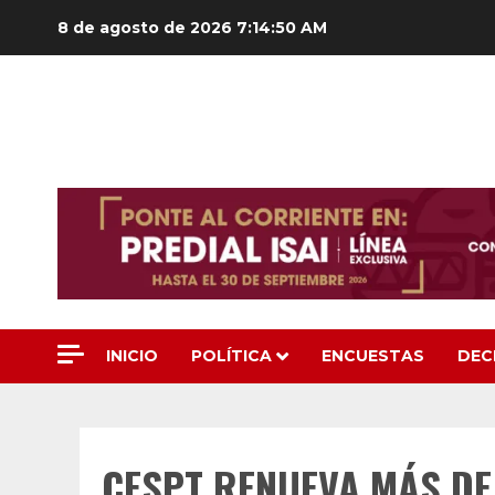
Saltar
8 de agosto de 2026
7:14:51 AM
al
contenido
INICIO
POLÍTICA
ENCUESTAS
DEC
CESPT RENUEVA MÁS DE