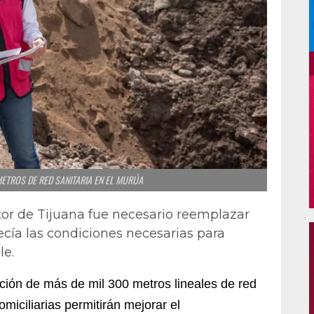
METROS DE RED SANITARIA EN EL MURÚA
tor de Tijuana fue necesario reemplazar
ecía las condiciones necesarias para
le.
ción de más de mil 300 metros lineales de red
omiciliarias permitirán mejorar el