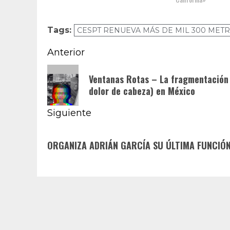
Tags:
CESPT RENUEVA MÁS DE MIL 300 METR
Navegación
Anterior
de
Entrada
Ventanas Rotas – La fragmentación 
anterior:
entradas
dolor de cabeza) en México
Siguiente
Siguiente
ORGANIZA ADRIÁN GARCÍA SU ÚLTIMA FUNCIÓN
entrada: