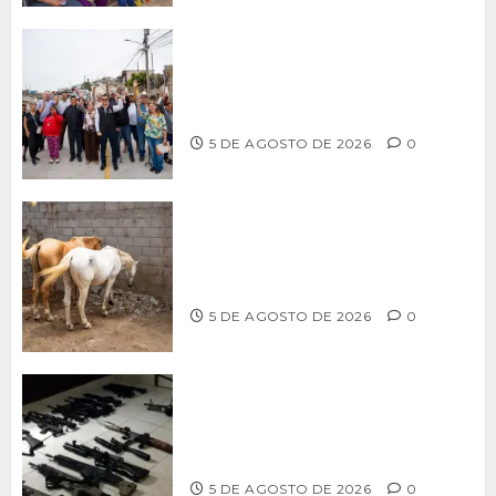
Supervisa alcalde Abdiel Gutiérrez
Coronado obra de pavimentación en la
colonia Xicoténcatl Leyva
5 DE AGOSTO DE 2026
0
DETERMINAN VETERINARIOS
RESGUARDO DE DOS CABALLOS TRAS
REVISIÓN EN PLAYA HERMOSA
5 DE AGOSTO DE 2026
0
Ventanas Rotas – ¿Más armas, más
seguridad? El debate que México ya
no puede seguir evitando
5 DE AGOSTO DE 2026
0