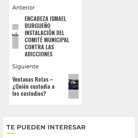
Navegación
Anterior
de
ENCABEZA ISMAEL
Entrada
BURGUEÑO
anterior:
entradas
INSTALACIÓN DEL
COMITÉ MUNICIPAL
CONTRA LAS
ADICCIONES
Siguiente
Siguiente
Ventanas Rotas –
¿Quién custodia a
entrada:
los custodios?
TE PUEDEN INTERESAR