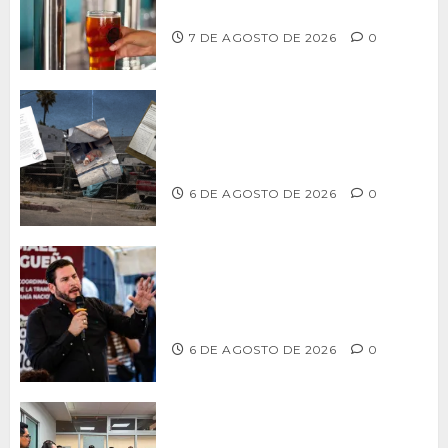
artesanal de Playas de Rosarito
7 DE AGOSTO DE 2026
0
Delegación Centro no atiende
denuncia de vecinos sobre predio de
ex-estación de Bomberos
6 DE AGOSTO DE 2026
0
Ismael Burgueño se deslinda de
grupos políticos y llama a cerrar
filas para fortalecer a Morena
6 DE AGOSTO DE 2026
0
Continúa Ayuntamiento de Tijuana la