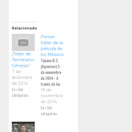
Relacionado
Primer
tráiler de la
pelicula de
¡Tráiler de
los Minions
Tijuana B.C.
Terminator:
(Agencias) 5
Génesis !
de noviembre
7 de
de 2014.- A
diciembre
través de las
de 2014
En «Sin
redes sociales
19 de
categoría»
se dio a
noviembre
conocer el
de 2014
primer tráiler
En «Sin
de la película
categoría»
de los Minions,
spin-off de la
cinta Mi villano