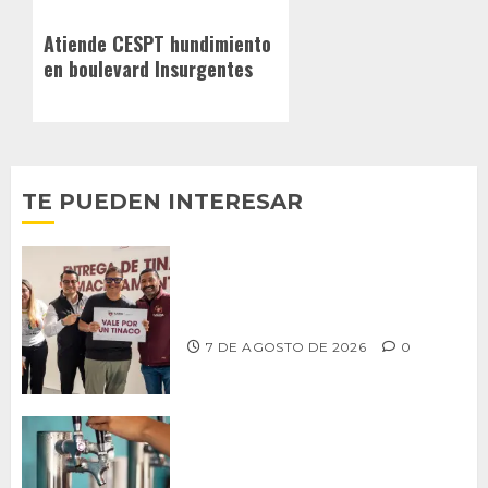
Siguiente
Atiende CESPT hundimiento
entrada:
en boulevard Insurgentes
TE PUEDEN INTERESAR
Entrega alcalde Abdiel Gutiérrez 900
tinacos a las familias tijuanenses
7 DE AGOSTO DE 2026
0
CCDER impulsará programa para
fortalecer la industria cervecera