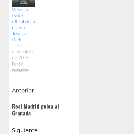
favorito. En el
Revisa el
video se puede
trailer
ver a los
oficial de la
pequeños
nueva
personajes
Jurassic
metiéndose en
Park
problemas
11 de
desde la
diciembre
prehistoria…
de 2014
En «Sin
categoría»
Navegación
Anterior
de
Entrada
Real Madrid golea al
anterior:
entradas
Granada
Siguiente