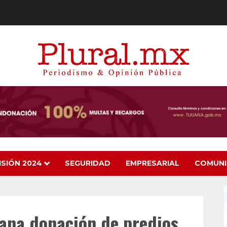
ISIÓN 2024
SEGURIDAD
EMPRESARIAL
COMUN
uana donación de predios