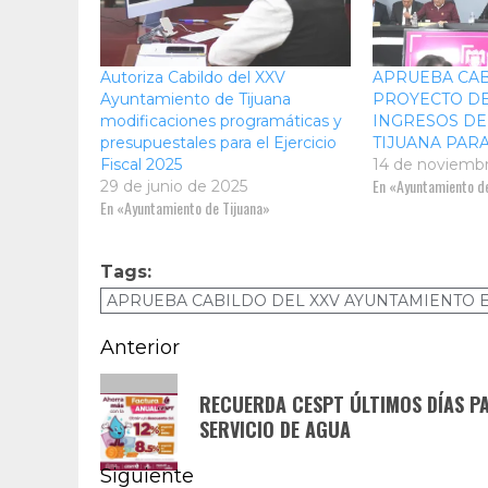
Autoriza Cabildo del XXV
APRUEBA CA
Ayuntamiento de Tijuana
PROYECTO DE
modificaciones programáticas y
INGRESOS DE
presupuestales para el Ejercicio
TIJUANA PARA
Fiscal 2025
14 de noviemb
En «Ayuntamiento de
29 de junio de 2025
En «Ayuntamiento de Tijuana»
Tags:
APRUEBA CABILDO DEL XXV AYUNTAMIENTO E
Navegación
Anterior
de
Entrada
RECUERDA CESPT ÚLTIMOS DÍAS P
anterior:
entradas
SERVICIO DE AGUA
Siguiente