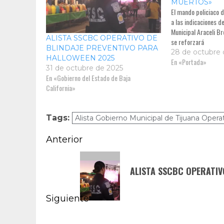
MUERTOS»
El mando policiaco d
a las indicaciones d
Municipal Araceli Br
ALISTA SSCBC OPERATIVO DE
se reforzará
BLINDAJE PREVENTIVO PARA
28 de octubre 
HALLOWEEN 2025
En «Portada»
31 de octubre de 2025
En «Gobierno del Estado de Baja
California»
Tags:
Alista Gobierno Municipal de Tijuana Oper
Navegación
Anterior
de
Entrada
ALISTA SSCBC OPERATIV
anterior:
entradas
Siguiente
Siguiente