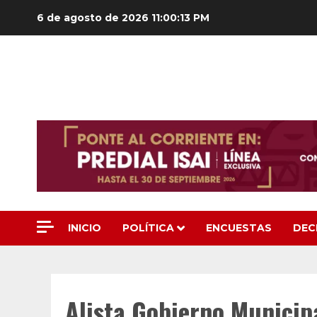
Saltar
6 de agosto de 2026
11:00:15 PM
al
contenido
INICIO
POLÍTICA
ENCUESTAS
DEC
Alista Gobierno Municip