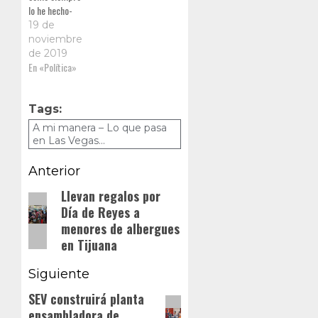
lo he hecho-
de responder
19 de
y atender a las
noviembre
autoridades
de 2019
correspondientes,
En «Política»
con el
propósito de
que se
Tags:
esclarezcan
A mi manera – Lo que pasa
los hechos
en Las Vegas...
Navegación
Anterior
de
Llevan regalos por
Entrada
Día de Reyes a
anterior:
entradas
menores de albergues
en Tijuana
Siguiente
SEV construirá planta
Siguiente
ensambladora de