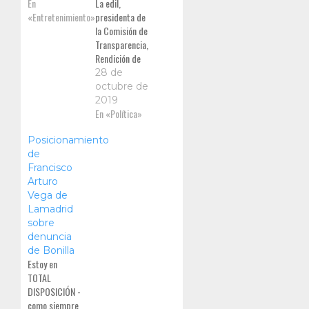
chocolates
En
La edil,
gourmet y
«Entretenimiento»
presidenta de
más. Los
la Comisión de
visitantes
Transparencia,
pueden
Rendición de
sumergirse en
Cuentas y
28 de
piscinas
Combate a la
octubre de
Corrupción,
2019
reconoció la
En «Política»
labor del
Posicionamiento
presidente
de
municipal,
Francisco
Arturo
Arturo
González
Vega de
Cruz, como
Lamadrid
sobre
denuncia
de Bonilla
Estoy en
TOTAL
DISPOSICIÓN -
como siempre