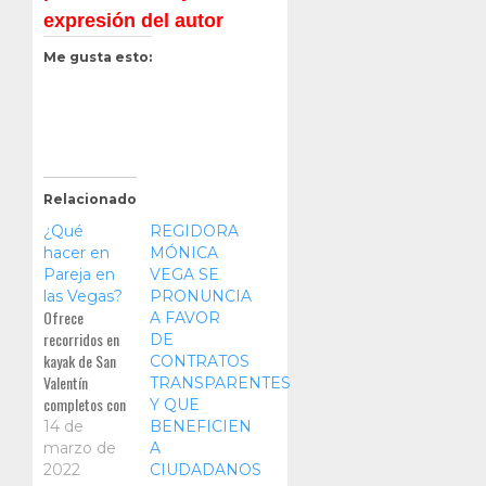
expresión del autor
Me gusta esto:
Relacionado
¿Qué
REGIDORA
hacer en
MÓNICA
Pareja en
VEGA SE
las Vegas?
PRONUNCIA
Ofrece
A FAVOR
recorridos en
DE
kayak de San
CONTRATOS
Valentín
TRANSPARENTES
completos con
Y QUE
oportunidades
14 de
BENEFICIEN
para tomar
marzo de
A
fotos,
2022
CIUDADANOS