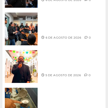
Continúa Ayuntamiento de Tijuana la
profesionalización de inspectores
con capacitaciones permanentes
6 DE AGOSTO DE 2026
0
PROPONE ADRIÁN GARCÍA REFORMA
PARA RESCATAR EL MERCADO
MUNICIPAL DE ENSENADA
5 DE AGOSTO DE 2026
0
LLAMA CESPT A NO MANIPULAR NI
OBSTRUIR LOS MEDIDORES DE AGUA